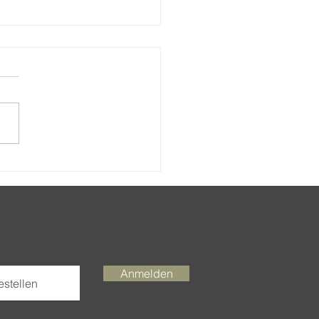
aden, oh du meine Güte
Anmelden