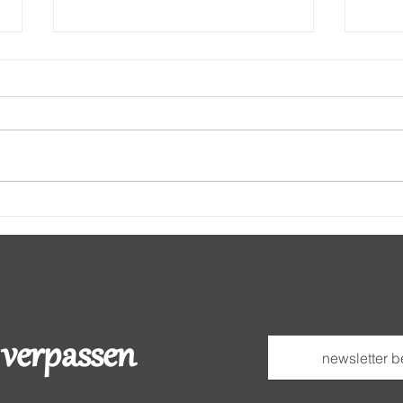
Frühling !
Beif
 verpassen