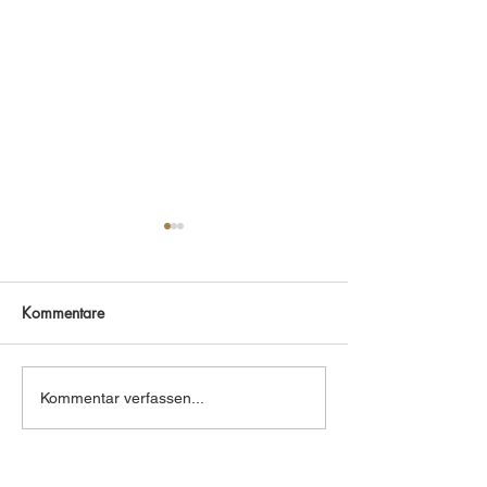
Kommentare
Frühling !
Beifaden, oh du
Kommentar verfassen...
Güte